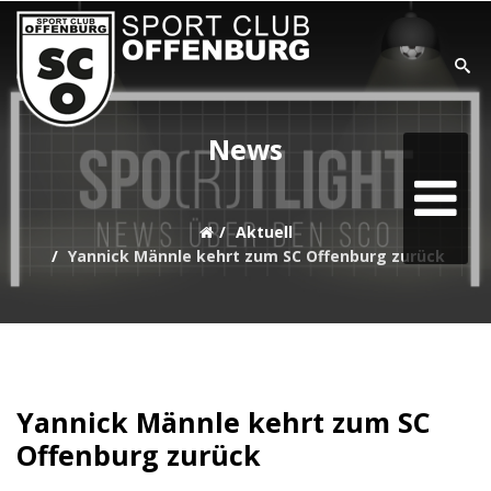
SUCHE
News
Home
Aktuell
Aktuell
Yannick Männle kehrt zum SC Offenburg zurück
Teams
Verein
Sonstiges
Yannick Männle kehrt zum SC
Sponsoring
Offenburg zurück
goaliath