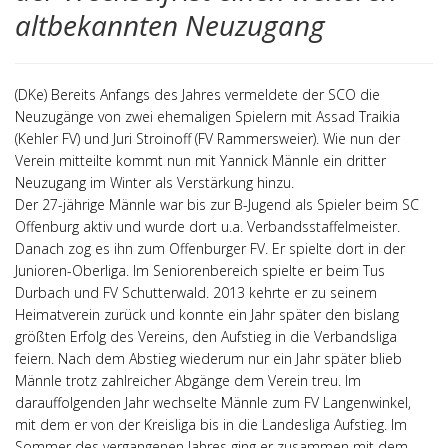
altbekannten Neuzugang
(DKe) Bereits Anfangs des Jahres vermeldete der SCO die
Neuzugänge von zwei ehemaligen Spielern mit Assad Traikia
(Kehler FV) und Juri Stroinoff (FV Rammersweier). Wie nun der
Verein mitteilte kommt nun mit Yannick Männle ein dritter
Neuzugang im Winter als Verstärkung hinzu.
Der 27-jährige Männle war bis zur B-Jugend als Spieler beim SC
Offenburg aktiv und wurde dort u.a. Verbandsstaffelmeister.
Danach zog es ihn zum Offenburger FV. Er spielte dort in der
Junioren-Oberliga. Im Seniorenbereich spielte er beim Tus
Durbach und FV Schutterwald. 2013 kehrte er zu seinem
Heimatverein zurück und konnte ein Jahr später den bislang
größten Erfolg des Vereins, den Aufstieg in die Verbandsliga
feiern. Nach dem Abstieg wiederum nur ein Jahr später blieb
Männle trotz zahlreicher Abgänge dem Verein treu. Im
darauffolgenden Jahr wechselte Männle zum FV Langenwinkel,
mit dem er von der Kreisliga bis in die Landesliga Aufstieg. Im
Sommer des vergangenen Jahres ging er zusammen mit dem