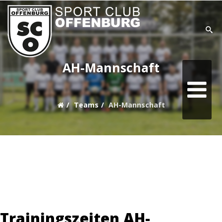
SUCHE
AH-Mannschaft
Home
Teams
AH-Mannschaft
Aktuell
Teams
Verein
Sonstiges
Sponsoring
Trainingszeiten AH-
goaliath