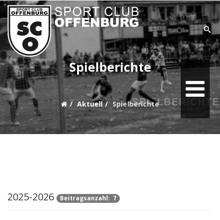
SUCHE
Spielberichte
Home
Aktuell
Spielberichte
Aktuell
Teams
Verein
Sonstiges
2025-2026
Sponsoring
Beitragsanzahl: 7
goaliath