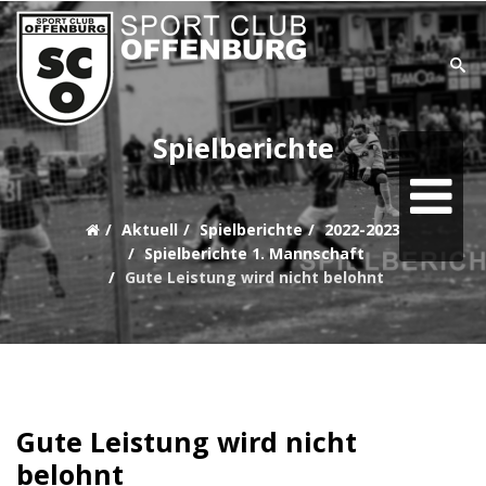
SUCHE
Spielberichte
Home
Aktuell
Spielberichte
2022-2023
Aktuell
Spielberichte 1. Mannschaft
Gute Leistung wird nicht belohnt
Teams
Verein
Sonstiges
Gute Leistung wird nicht
Sponsoring
belohnt
goaliath