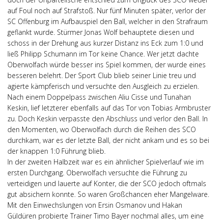
auf Foul noch auf Strafstoß. Nur fünf Minuten später, verlor der
SC Offenburg im Aufbauspiel den Ball, welcher in den Strafraum
geflankt wurde. Stürmer Jonas Wolf behauptete diesen und
schoss in der Drehung aus kurzer Distanz ins Eck zum 1:0 und
ließ Philipp Schumann im Tor keine Chance. Wer jetzt dachte
Oberwolfach würde besser ins Spiel kommen, der wurde eines
besseren belehrt. Der Sport Club blieb seiner Linie treu und
agierte kämpferisch und versuchte den Ausgleich zu erzielen.
Nach einem Doppelpass zwischen Aliu Cisse und Tunahan
Keskin, lief letzterer ebenfalls auf das Tor von Tobias Armbruster
zu. Doch Keskin verpasste den Abschluss und verlor den Ball. In
den Momenten, wo Oberwolfach durch die Reihen des SCO
durchkam, war es der letzte Ball, der nicht ankam und es so bei
der knappen 1:0 Führung blieb.
In der zweiten Halbzeit war es ein ähnlicher Spielverlauf wie im
ersten Durchgang. Oberwolfach versuchte die Führung zu
verteidigen und lauerte auf Konter, die der SCO jedoch oftmals
gut absichern konnte. So waren Großchancen eher Mangelware.
Mit den Einwechslungen von Ersin Osmanov und Hakan
Güldüren probierte Trainer Timo Bayer nochmal alles, um eine