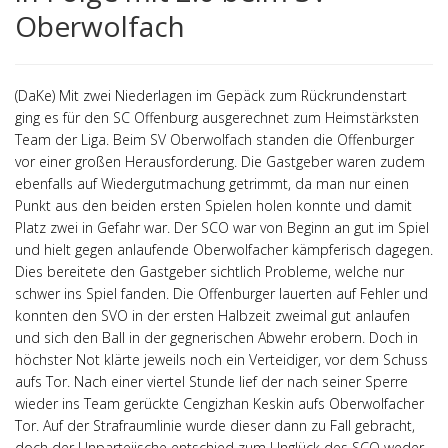
Oberwolfach
(DaKe) Mit zwei Niederlagen im Gepäck zum Rückrundenstart
ging es für den SC Offenburg ausgerechnet zum Heimstärksten
Team der Liga. Beim SV Oberwolfach standen die Offenburger
vor einer großen Herausforderung. Die Gastgeber waren zudem
ebenfalls auf Wiedergutmachung getrimmt, da man nur einen
Punkt aus den beiden ersten Spielen holen konnte und damit
Platz zwei in Gefahr war. Der SCO war von Beginn an gut im Spiel
und hielt gegen anlaufende Oberwolfacher kämpferisch dagegen.
Dies bereitete den Gastgeber sichtlich Probleme, welche nur
schwer ins Spiel fanden. Die Offenburger lauerten auf Fehler und
konnten den SVO in der ersten Halbzeit zweimal gut anlaufen
und sich den Ball in der gegnerischen Abwehr erobern. Doch in
höchster Not klärte jeweils noch ein Verteidiger, vor dem Schuss
aufs Tor. Nach einer viertel Stunde lief der nach seiner Sperre
wieder ins Team gerückte Cengizhan Keskin aufs Oberwolfacher
Tor. Auf der Strafraumlinie wurde dieser dann zu Fall gebracht,
doch der Unparteiische entschied zum Unglück des SCO weder