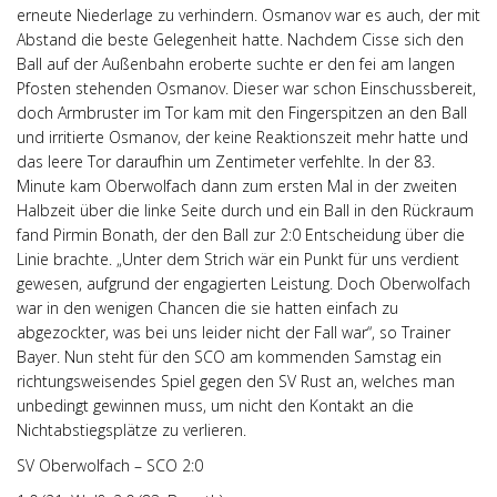
erneute Niederlage zu verhindern. Osmanov war es auch, der mit
Abstand die beste Gelegenheit hatte. Nachdem Cisse sich den
Ball auf der Außenbahn eroberte suchte er den fei am langen
Pfosten stehenden Osmanov. Dieser war schon Einschussbereit,
doch Armbruster im Tor kam mit den Fingerspitzen an den Ball
und irritierte Osmanov, der keine Reaktionszeit mehr hatte und
das leere Tor daraufhin um Zentimeter verfehlte. In der 83.
Minute kam Oberwolfach dann zum ersten Mal in der zweiten
Halbzeit über die linke Seite durch und ein Ball in den Rückraum
fand Pirmin Bonath, der den Ball zur 2:0 Entscheidung über die
Linie brachte. „Unter dem Strich wär ein Punkt für uns verdient
gewesen, aufgrund der engagierten Leistung. Doch Oberwolfach
war in den wenigen Chancen die sie hatten einfach zu
abgezockter, was bei uns leider nicht der Fall war“, so Trainer
Bayer. Nun steht für den SCO am kommenden Samstag ein
richtungsweisendes Spiel gegen den SV Rust an, welches man
unbedingt gewinnen muss, um nicht den Kontakt an die
Nichtabstiegsplätze zu verlieren.
SV Oberwolfach – SCO 2:0