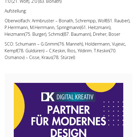
1:0 (21. Wolf), 2:0 (83. Bonath)
Aufstellung:
Oberwolfach: Armbruster – Bonath, Schrempp, Wolf(61. Rauber),
P.Herrmann, M.Herrmann, Springmann(61. Heitzmann),
Heizmann(75. Burger), Schmid(87. Baumann), Dreher, Boser
SCO: Schumann – G.Grimm(76. Manneh), Holdermann, Vujevic,
Kempf(78. Güldüren) – C.Keskin, Rios, Yildirim. T.Keskin(70.
Osmanov) – Cisse, Kraus(78. Stürzel)