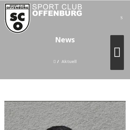
SUCHE
News
Home
Aktuell
Aktuell
Teams
Verein
Sonstiges
Sponsoring
goaliath